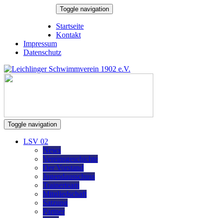
Skip
Toggle navigation
to
6. August 2026
content
Startseite
Kontakt
Impressum
Datenschutz
Toggle navigation
LSV 02
News
Vereinsgeschichte
Der Vorstand
Jugendausschuss
Trainerteam
Mitgliedschaft
Satzung
Partner