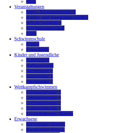
Shop
Veranstaltungen
Intern. Schwimmvergleich
Kinder- und Jugendschwimmfest
Schulschwimmfest
Vereinsmeisterschaft
DMS
Schwimmschule
Kinder
Erwachsene
Kinder und Jugendliche
Basisgruppe
Aufbaugruppe
Sportgruppe 4
Sportgruppe 3
Sportgruppe 2
Wettkampfschwimmen
Leistungsgruppe 4
Leistungsgruppe 3
Leistungsgruppe 2
Leistungsgruppe 1
Leistungsgruppe Masters
Erwachsene
Sportgruppe Masters
Breitensport Masters