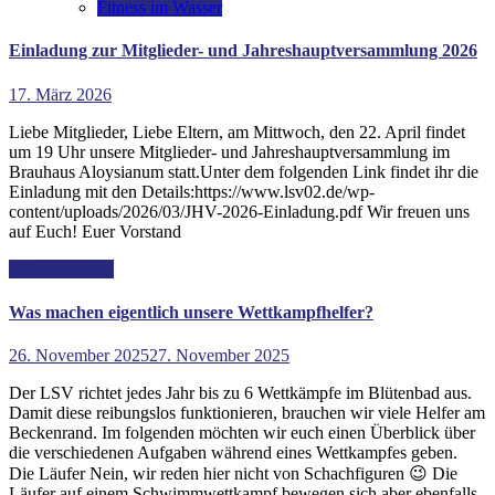
Fitness im Wasser
Einladung zur Mitglieder- und Jahreshauptversammlung 2026
17. März 2026
Liebe Mitglieder, Liebe Eltern, am Mittwoch, den 22. April findet
um 19 Uhr unsere Mitglieder- und Jahreshauptversammlung im
Brauhaus Aloysianum statt.Unter dem folgenden Link findet ihr die
Einladung mit den Details:https://www.lsv02.de/wp-
content/uploads/2026/03/JHV-2026-Einladung.pdf Wir freuen uns
auf Euch! Euer Vorstand
Weiterlesen >>
Was machen eigentlich unsere Wettkampfhelfer?
26. November 2025
27. November 2025
Der LSV richtet jedes Jahr bis zu 6 Wettkämpfe im Blütenbad aus.
Damit diese reibungslos funktionieren, brauchen wir viele Helfer am
Beckenrand. Im folgenden möchten wir euch einen Überblick über
die verschiedenen Aufgaben während eines Wettkampfes geben.
Die Läufer Nein, wir reden hier nicht von Schachfiguren 😉 Die
Läufer auf einem Schwimmwettkampf bewegen sich aber ebenfalls