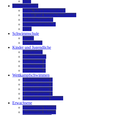
Shop
Veranstaltungen
Intern. Schwimmvergleich
Kinder- und Jugendschwimmfest
Schulschwimmfest
Vereinsmeisterschaft
DMS
Schwimmschule
Kinder
Erwachsene
Kinder und Jugendliche
Basisgruppe
Aufbaugruppe
Sportgruppe 4
Sportgruppe 3
Sportgruppe 2
Wettkampfschwimmen
Leistungsgruppe 4
Leistungsgruppe 3
Leistungsgruppe 2
Leistungsgruppe 1
Leistungsgruppe Masters
Erwachsene
Sportgruppe Masters
Breitensport Masters