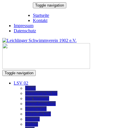
Skip
Toggle navigation
to
7. August 2026
content
Startseite
Kontakt
Impressum
Datenschutz
Toggle navigation
LSV 02
News
Vereinsgeschichte
Der Vorstand
Jugendausschuss
Trainerteam
Mitgliedschaft
Satzung
Partner