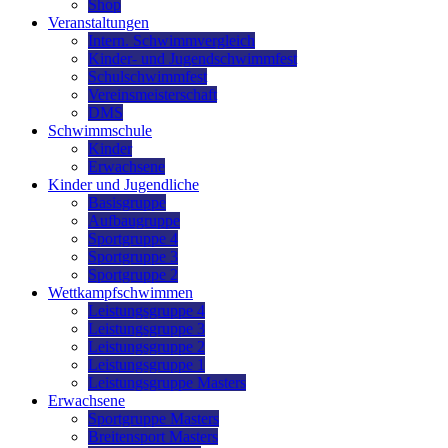
Shop
Veranstaltungen
Intern. Schwimmvergleich
Kinder- und Jugendschwimmfest
Schulschwimmfest
Vereinsmeisterschaft
DMS
Schwimmschule
Kinder
Erwachsene
Kinder und Jugendliche
Basisgruppe
Aufbaugruppe
Sportgruppe 4
Sportgruppe 3
Sportgruppe 2
Wettkampfschwimmen
Leistungsgruppe 4
Leistungsgruppe 3
Leistungsgruppe 2
Leistungsgruppe 1
Leistungsgruppe Masters
Erwachsene
Sportgruppe Masters
Breitensport Masters