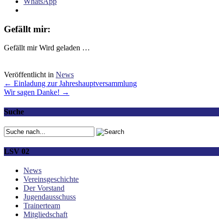
WhatsApp
Gefällt mir:
Gefällt mir
Wird geladen …
Veröffentlicht in
News
Post
←
Einladung zur Jahreshauptversammlung
Wir sagen Danke!
→
navigation
Suche
LSV 02
News
Vereinsgeschichte
Der Vorstand
Jugendausschuss
Trainerteam
Mitgliedschaft