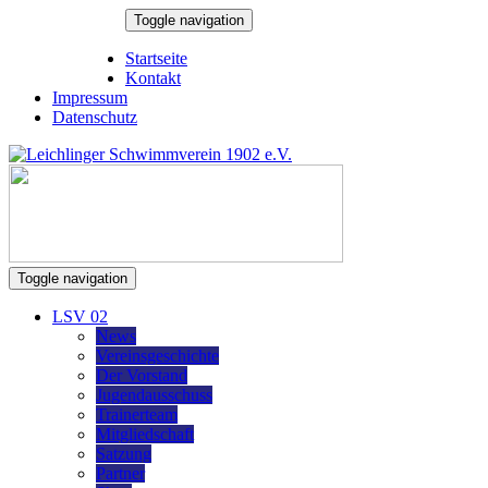
Skip
Toggle navigation
to
6. August 2026
content
Startseite
Kontakt
Impressum
Datenschutz
Toggle navigation
LSV 02
News
Vereinsgeschichte
Der Vorstand
Jugendausschuss
Trainerteam
Mitgliedschaft
Satzung
Partner