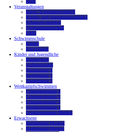
Shop
Veranstaltungen
Intern. Schwimmvergleich
Kinder- und Jugendschwimmfest
Schulschwimmfest
Vereinsmeisterschaft
DMS
Schwimmschule
Kinder
Erwachsene
Kinder und Jugendliche
Basisgruppe
Aufbaugruppe
Sportgruppe 4
Sportgruppe 3
Sportgruppe 2
Wettkampfschwimmen
Leistungsgruppe 4
Leistungsgruppe 3
Leistungsgruppe 2
Leistungsgruppe 1
Leistungsgruppe Masters
Erwachsene
Sportgruppe Masters
Breitensport Masters