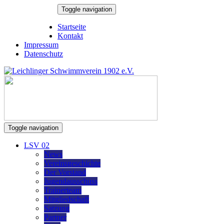
Skip
Toggle navigation
to
7. August 2026
content
Startseite
Kontakt
Impressum
Datenschutz
Toggle navigation
LSV 02
News
Vereinsgeschichte
Der Vorstand
Jugendausschuss
Trainerteam
Mitgliedschaft
Satzung
Partner