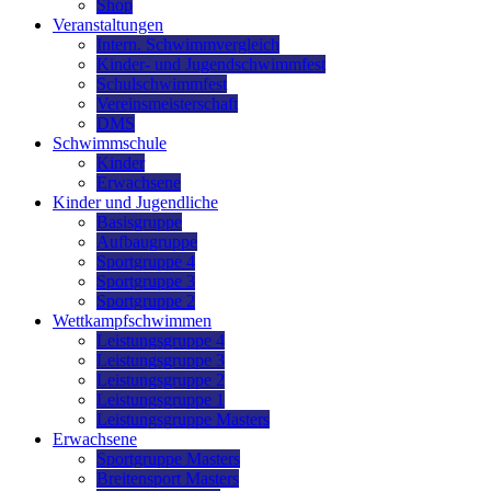
Shop
Veranstaltungen
Intern. Schwimmvergleich
Kinder- und Jugendschwimmfest
Schulschwimmfest
Vereinsmeisterschaft
DMS
Schwimmschule
Kinder
Erwachsene
Kinder und Jugendliche
Basisgruppe
Aufbaugruppe
Sportgruppe 4
Sportgruppe 3
Sportgruppe 2
Wettkampfschwimmen
Leistungsgruppe 4
Leistungsgruppe 3
Leistungsgruppe 2
Leistungsgruppe 1
Leistungsgruppe Masters
Erwachsene
Sportgruppe Masters
Breitensport Masters