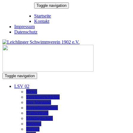
Skip
Toggle navigation
to
6. August 2026
content
Startseite
Kontakt
Impressum
Datenschutz
Toggle navigation
LSV 02
News
Vereinsgeschichte
Der Vorstand
Jugendausschuss
Trainerteam
Mitgliedschaft
Satzung
Partner