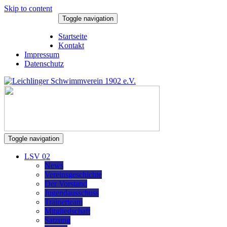
Skip to content
Toggle navigation
7. August 2026
Startseite
Kontakt
Impressum
Datenschutz
Toggle navigation
LSV 02
News
Vereinsgeschichte
Der Vorstand
Jugendausschuss
Trainerteam
Mitgliedschaft
Satzung