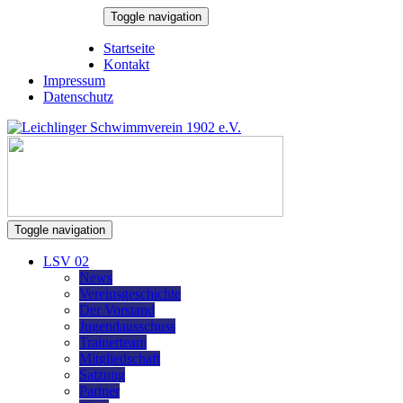
Skip
Toggle navigation
to
9. August 2026
content
Startseite
Kontakt
Impressum
Datenschutz
Toggle navigation
LSV 02
News
Vereinsgeschichte
Der Vorstand
Jugendausschuss
Trainerteam
Mitgliedschaft
Satzung
Partner