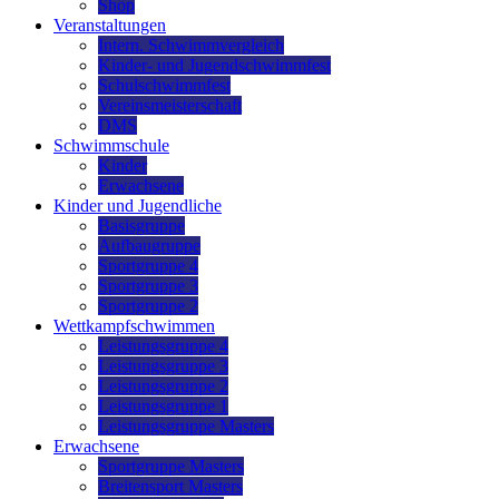
Shop
Veranstaltungen
Intern. Schwimmvergleich
Kinder- und Jugendschwimmfest
Schulschwimmfest
Vereinsmeisterschaft
DMS
Schwimmschule
Kinder
Erwachsene
Kinder und Jugendliche
Basisgruppe
Aufbaugruppe
Sportgruppe 4
Sportgruppe 3
Sportgruppe 2
Wettkampfschwimmen
Leistungsgruppe 4
Leistungsgruppe 3
Leistungsgruppe 2
Leistungsgruppe 1
Leistungsgruppe Masters
Erwachsene
Sportgruppe Masters
Breitensport Masters