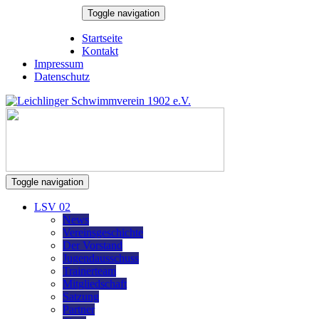
Skip
Toggle navigation
to
7. August 2026
content
Startseite
Kontakt
Impressum
Datenschutz
Toggle navigation
LSV 02
News
Vereinsgeschichte
Der Vorstand
Jugendausschuss
Trainerteam
Mitgliedschaft
Satzung
Partner