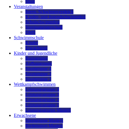
Shop
Veranstaltungen
Intern. Schwimmvergleich
Kinder- und Jugendschwimmfest
Schulschwimmfest
Vereinsmeisterschaft
DMS
Schwimmschule
Kinder
Erwachsene
Kinder und Jugendliche
Basisgruppe
Aufbaugruppe
Sportgruppe 4
Sportgruppe 3
Sportgruppe 2
Wettkampfschwimmen
Leistungsgruppe 4
Leistungsgruppe 3
Leistungsgruppe 2
Leistungsgruppe 1
Leistungsgruppe Masters
Erwachsene
Sportgruppe Masters
Breitensport Masters