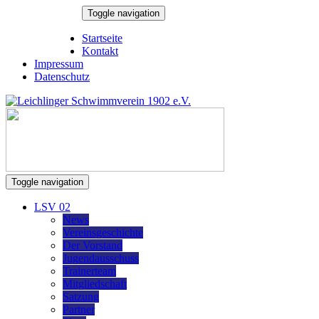
Skip
Toggle navigation
to
9. August 2026
content
Startseite
Kontakt
Impressum
Datenschutz
Toggle navigation
LSV 02
News
Vereinsgeschichte
Der Vorstand
Jugendausschuss
Trainerteam
Mitgliedschaft
Satzung
Partner