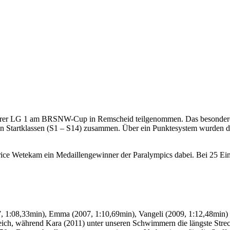
r LG 1 am BRSNW-Cup in Remscheid teilgenommen. Das besondere an
enen Startklassen (S1 – S14) zusammen. Über ein Punktesystem wurden 
rice Wetekam ein Medaillengewinner der Paralympics dabei. Bei 25 Ein
07, 1:08,33min), Emma (2007, 1:10,69min), Vangeli (2009, 1:12,48min) u
greich, während Kara (2011) unter unseren Schwimmern die längste Str