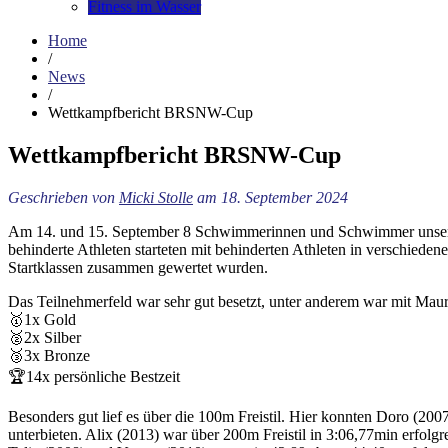
Fitness im Wasser
Home
/
News
/
Wettkampfbericht BRSNW-Cup
Wettkampfbericht BRSNW-Cup
Geschrieben von
Micki Stolle
am 18. September 2024
Am 14. und 15. September 8 Schwimmerinnen und Schwimmer unsere
behinderte Athleten starteten mit behinderten Athleten in verschied
Startklassen zusammen gewertet wurden.
Das Teilnehmerfeld war sehr gut besetzt, unter anderem war mit Mau
🥇1x Gold
🥈2x Silber
🥉3x Bronze
🏆14x persönliche Bestzeit
Besonders gut lief es über die 100m Freistil. Hier konnten Doro (20
unterbieten. Alix (2013) war über 200m Freistil in 3:06,77min erfol