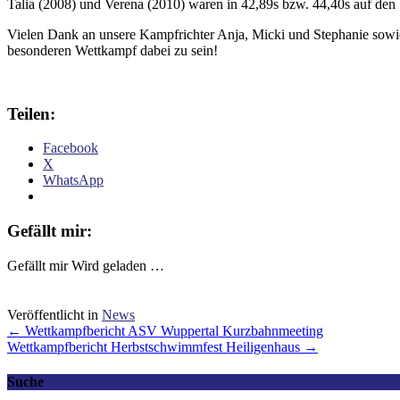
Talia (2008) und Verena (2010) waren in 42,89s bzw. 44,40s auf den 5
Vielen Dank an unsere Kampfrichter Anja, Micki und Stephanie sowie
besonderen Wettkampf dabei zu sein!
Teilen:
Facebook
X
WhatsApp
Gefällt mir:
Gefällt mir
Wird geladen …
Veröffentlicht in
News
Post
←
Wettkampfbericht ASV Wuppertal Kurzbahnmeeting
Wettkampfbericht Herbstschwimmfest Heiligenhaus
→
navigation
Suche