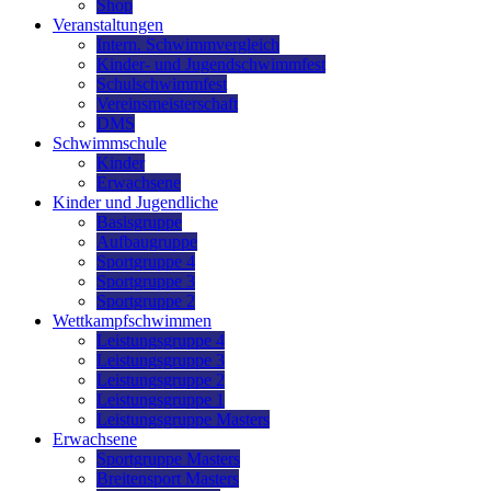
Shop
Veranstaltungen
Intern. Schwimmvergleich
Kinder- und Jugendschwimmfest
Schulschwimmfest
Vereinsmeisterschaft
DMS
Schwimmschule
Kinder
Erwachsene
Kinder und Jugendliche
Basisgruppe
Aufbaugruppe
Sportgruppe 4
Sportgruppe 3
Sportgruppe 2
Wettkampfschwimmen
Leistungsgruppe 4
Leistungsgruppe 3
Leistungsgruppe 2
Leistungsgruppe 1
Leistungsgruppe Masters
Erwachsene
Sportgruppe Masters
Breitensport Masters