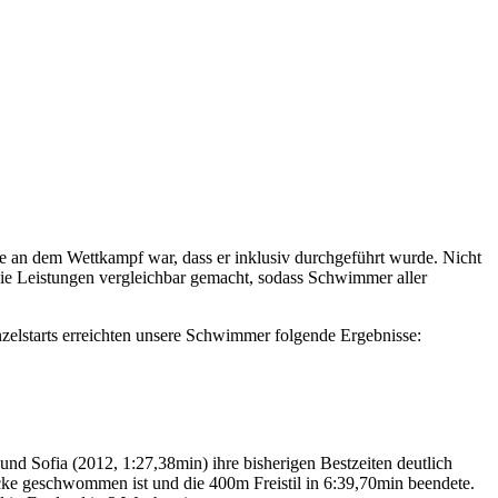
 dem Wettkampf war, dass er inklusiv durchgeführt wurde. Nicht
die Leistungen vergleichbar gemacht, sodass Schwimmer aller
zelstarts erreichten unsere Schwimmer folgende Ergebnisse:
nd Sofia (2012, 1:27,38min) ihre bisherigen Bestzeiten deutlich
ecke geschwommen ist und die 400m Freistil in 6:39,70min beendete.