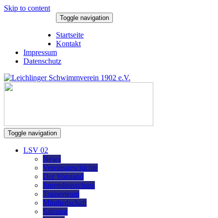
Skip to content
Toggle navigation
6. August 2026
Startseite
Kontakt
Impressum
Datenschutz
Toggle navigation
LSV 02
News
Vereinsgeschichte
Der Vorstand
Jugendausschuss
Trainerteam
Mitgliedschaft
Satzung