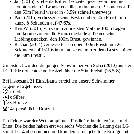
Jan (2016) ist ebenfalls drei Bestzeiten geschwommen und
konnte zudem 2 Bronzemedaillen mitnehmen. Besonders auf
den 50m Freistil war er in 45,59s schnell unterwegs.
Paul (2016) verbesserte seine Bestzeit über 50m Freistil um
ganze 8 Sekunden auf 47,67s.
Ben W. (2015) schwamm zum ersten Mal die 100m Lagen
und konnte zudem die Bronzemedaille auf einer seiner
Lieblingsstrecken, den 100m Brust, gewinnen.
Bastian (2014) verbesserte sich über 100m Freistil um 26
Sekunden auf 1:41,60min und schwamm zudem Bestzeit über
die 50m Freistil.
Unterstützt wurden die jungen Schwimmer von Sofia (2012) aus der
LG 1. Sie erreichte eine Bestzeit über die 50m Freistil (35,53s).
Bei insgesamt 21 Einzelstarts erreichten unsere Schwimmer
folgende Ergebnisse:
🥇2x Gold
🥈1x Silber
🥉3x Bronze
🏆14x persönliche Bestzeit
Ein Erfolg war der Wettkampf auch für die Trainerinnen Talia und
Enna. Die beiden haben erst vor sechs Wochen die Leitung der LG
3 und LG 4 übernommen und konnten schon jetzt tolle Erfolge mit