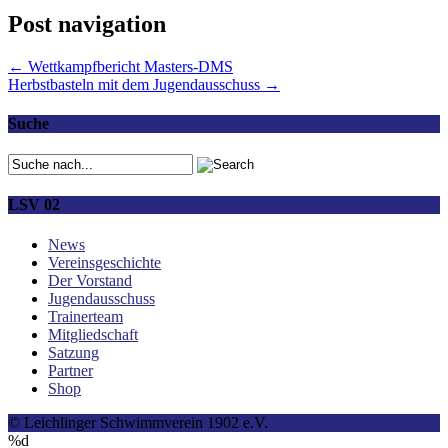
Post navigation
←
Wettkampfbericht Masters-DMS
Herbstbasteln mit dem Jugendausschuss
→
Suche
LSV 02
News
Vereinsgeschichte
Der Vorstand
Jugendausschuss
Trainerteam
Mitgliedschaft
Satzung
Partner
Shop
© Leichlinger Schwimmverein 1902 e.V.
%d