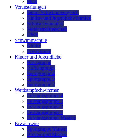
Shop
Veranstaltungen
Intern. Schwimmvergleich
Kinder- und Jugendschwimmfest
Schulschwimmfest
Vereinsmeisterschaft
DMS
Schwimmschule
Kinder
Erwachsene
Kinder und Jugendliche
Basisgruppe
Aufbaugruppe
Sportgruppe 4
Sportgruppe 3
Sportgruppe 2
Wettkampfschwimmen
Leistungsgruppe 4
Leistungsgruppe 3
Leistungsgruppe 2
Leistungsgruppe 1
Leistungsgruppe Masters
Erwachsene
Sportgruppe Masters
Breitensport Masters