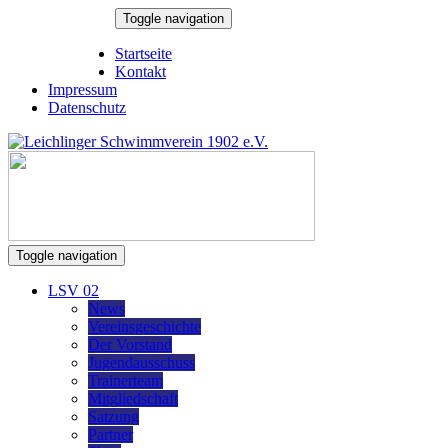
Skip
Toggle navigation
to
8. August 2026
content
Startseite
Kontakt
Impressum
Datenschutz
Toggle navigation
LSV 02
News
Vereinsgeschichte
Der Vorstand
Jugendausschuss
Trainerteam
Mitgliedschaft
Satzung
Partner