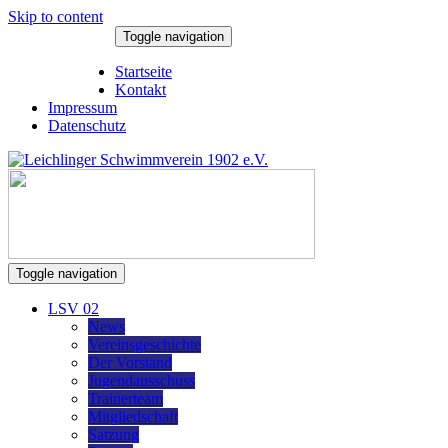
Skip to content
Toggle navigation
9. August 2026
Startseite
Kontakt
Impressum
Datenschutz
Toggle navigation
LSV 02
News
Vereinsgeschichte
Der Vorstand
Jugendausschuss
Trainerteam
Mitgliedschaft
Satzung