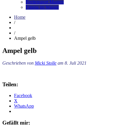
Breitensport Masters
Fitness im Wasser
Home
/
/
Ampel gelb
Ampel gelb
Geschrieben von
Micki Stolle
am 8. Juli 2021
Teilen:
Facebook
X
WhatsApp
Gefällt mir: