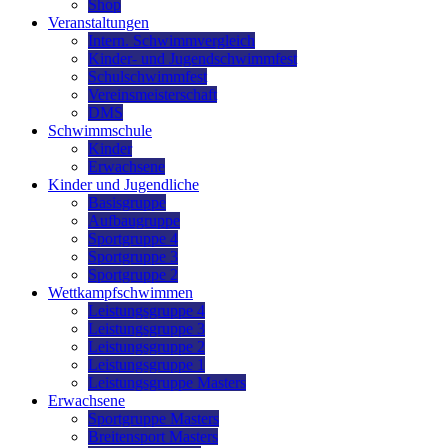
Shop
Veranstaltungen
Intern. Schwimmvergleich
Kinder- und Jugendschwimmfest
Schulschwimmfest
Vereinsmeisterschaft
DMS
Schwimmschule
Kinder
Erwachsene
Kinder und Jugendliche
Basisgruppe
Aufbaugruppe
Sportgruppe 4
Sportgruppe 3
Sportgruppe 2
Wettkampfschwimmen
Leistungsgruppe 4
Leistungsgruppe 3
Leistungsgruppe 2
Leistungsgruppe 1
Leistungsgruppe Masters
Erwachsene
Sportgruppe Masters
Breitensport Masters