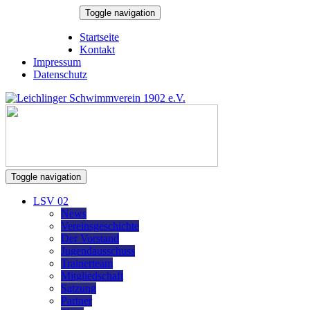
Skip
Toggle navigation
to
8. August 2026
content
Startseite
Kontakt
Impressum
Datenschutz
Toggle navigation
LSV 02
News
Vereinsgeschichte
Der Vorstand
Jugendausschuss
Trainerteam
Mitgliedschaft
Satzung
Partner