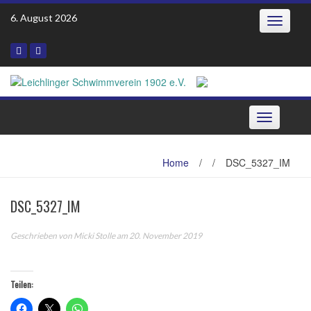
Skip
6. August 2026
Toggle
to
navigatio
content
Toggle
navigation
Home
/
/
DSC_5327_IM
DSC_5327_IM
Geschrieben von
Micki Stolle
am 20. November 2019
Teilen: