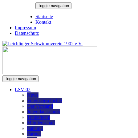
Skip
Toggle navigation
to
8. August 2026
content
Startseite
Kontakt
Impressum
Datenschutz
Toggle navigation
LSV 02
News
Vereinsgeschichte
Der Vorstand
Jugendausschuss
Trainerteam
Mitgliedschaft
Satzung
Partner