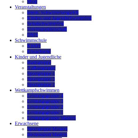
Shop
Veranstaltungen
Intern. Schwimmvergleich
Kinder- und Jugendschwimmfest
Schulschwimmfest
Vereinsmeisterschaft
DMS
Schwimmschule
Kinder
Erwachsene
Kinder und Jugendliche
Basisgruppe
Aufbaugruppe
Sportgruppe 4
Sportgruppe 3
Sportgruppe 2
Wettkampfschwimmen
Leistungsgruppe 4
Leistungsgruppe 3
Leistungsgruppe 2
Leistungsgruppe 1
Leistungsgruppe Masters
Erwachsene
Sportgruppe Masters
Breitensport Masters