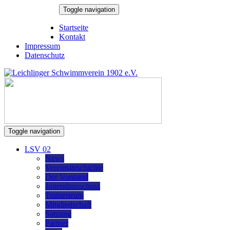
Skip
Toggle navigation
to
9. August 2026
content
Startseite
Kontakt
Impressum
Datenschutz
Toggle navigation
LSV 02
News
Vereinsgeschichte
Der Vorstand
Jugendausschuss
Trainerteam
Mitgliedschaft
Satzung
Partner