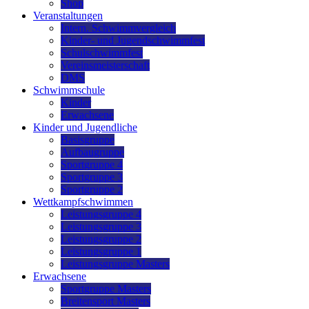
Shop
Veranstaltungen
Intern. Schwimmvergleich
Kinder- und Jugendschwimmfest
Schulschwimmfest
Vereinsmeisterschaft
DMS
Schwimmschule
Kinder
Erwachsene
Kinder und Jugendliche
Basisgruppe
Aufbaugruppe
Sportgruppe 4
Sportgruppe 3
Sportgruppe 2
Wettkampfschwimmen
Leistungsgruppe 4
Leistungsgruppe 3
Leistungsgruppe 2
Leistungsgruppe 1
Leistungsgruppe Masters
Erwachsene
Sportgruppe Masters
Breitensport Masters