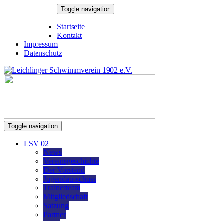
Skip
Toggle navigation
to
6. August 2026
content
Startseite
Kontakt
Impressum
Datenschutz
Toggle navigation
LSV 02
News
Vereinsgeschichte
Der Vorstand
Jugendausschuss
Trainerteam
Mitgliedschaft
Satzung
Partner