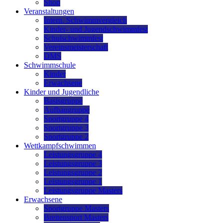
Shop
Veranstaltungen
Intern. Schwimmvergleich
Kinder- und Jugendschwimmfest
Schulschwimmfest
Vereinsmeisterschaft
DMS
Schwimmschule
Kinder
Erwachsene
Kinder und Jugendliche
Basisgruppe
Aufbaugruppe
Sportgruppe 4
Sportgruppe 3
Sportgruppe 2
Wettkampfschwimmen
Leistungsgruppe 4
Leistungsgruppe 3
Leistungsgruppe 2
Leistungsgruppe 1
Leistungsgruppe Masters
Erwachsene
Sportgruppe Masters
Breitensport Masters