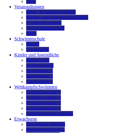
Shop
Veranstaltungen
Intern. Schwimmvergleich
Kinder- und Jugendschwimmfest
Schulschwimmfest
Vereinsmeisterschaft
DMS
Schwimmschule
Kinder
Erwachsene
Kinder und Jugendliche
Basisgruppe
Aufbaugruppe
Sportgruppe 4
Sportgruppe 3
Sportgruppe 2
Wettkampfschwimmen
Leistungsgruppe 4
Leistungsgruppe 3
Leistungsgruppe 2
Leistungsgruppe 1
Leistungsgruppe Masters
Erwachsene
Sportgruppe Masters
Breitensport Masters