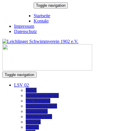
Skip
Toggle navigation
to
8. August 2026
content
Startseite
Kontakt
Impressum
Datenschutz
Toggle navigation
LSV 02
News
Vereinsgeschichte
Der Vorstand
Jugendausschuss
Trainerteam
Mitgliedschaft
Satzung
Partner