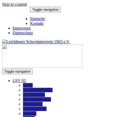
Skip to content
Toggle navigation
9. August 2026
Startseite
Kontakt
Impressum
Datenschutz
Toggle navigation
LSV 02
News
Vereinsgeschichte
Der Vorstand
Jugendausschuss
Trainerteam
Mitgliedschaft
Satzung