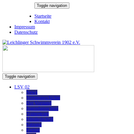
Skip
Toggle navigation
to
8. August 2026
content
Startseite
Kontakt
Impressum
Datenschutz
Toggle navigation
LSV 02
News
Vereinsgeschichte
Der Vorstand
Jugendausschuss
Trainerteam
Mitgliedschaft
Satzung
Partner