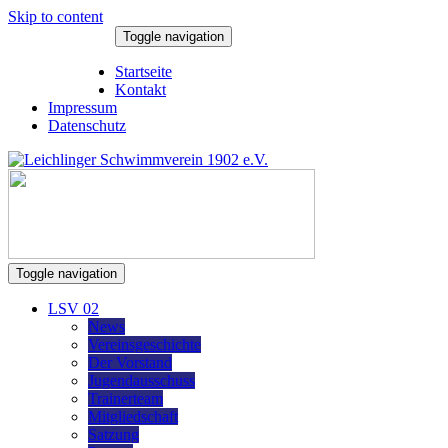
Skip to content
Toggle navigation
6. August 2026
Startseite
Kontakt
Impressum
Datenschutz
Toggle navigation
LSV 02
News
Vereinsgeschichte
Der Vorstand
Jugendausschuss
Trainerteam
Mitgliedschaft
Satzung