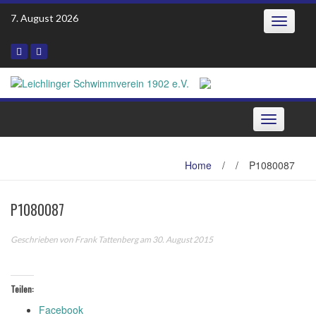
Skip
7. August 2026
Toggle
to
navigatio
content
Toggle
navigation
Home
/
/
P1080087
P1080087
Geschrieben von
Frank Tattenberg
am 30. August 2015
Teilen:
Facebook