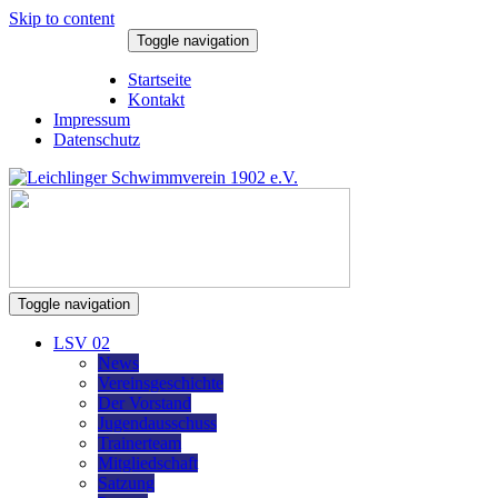
Skip to content
Toggle navigation
7. August 2026
Startseite
Kontakt
Impressum
Datenschutz
Toggle navigation
LSV 02
News
Vereinsgeschichte
Der Vorstand
Jugendausschuss
Trainerteam
Mitgliedschaft
Satzung