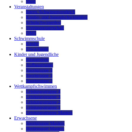
Shop
Veranstaltungen
Intern. Schwimmvergleich
Kinder- und Jugendschwimmfest
Schulschwimmfest
Vereinsmeisterschaft
DMS
Schwimmschule
Kinder
Erwachsene
Kinder und Jugendliche
Basisgruppe
Aufbaugruppe
Sportgruppe 4
Sportgruppe 3
Sportgruppe 2
Wettkampfschwimmen
Leistungsgruppe 4
Leistungsgruppe 3
Leistungsgruppe 2
Leistungsgruppe 1
Leistungsgruppe Masters
Erwachsene
Sportgruppe Masters
Breitensport Masters