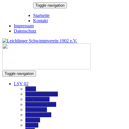
Skip
Toggle navigation
to
6. August 2026
content
Startseite
Kontakt
Impressum
Datenschutz
Toggle navigation
LSV 02
News
Vereinsgeschichte
Der Vorstand
Jugendausschuss
Trainerteam
Mitgliedschaft
Satzung
Partner