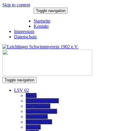
Skip to content
Toggle navigation
7. August 2026
Startseite
Kontakt
Impressum
Datenschutz
Toggle navigation
LSV 02
News
Vereinsgeschichte
Der Vorstand
Jugendausschuss
Trainerteam
Mitgliedschaft
Satzung