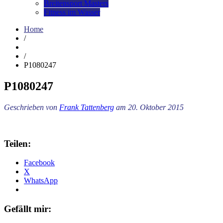
Breitensport Masters
Fitness im Wasser
Home
/
/
P1080247
P1080247
Geschrieben von
Frank Tattenberg
am 20. Oktober 2015
Teilen:
Facebook
X
WhatsApp
Gefällt mir: